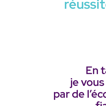
réussi
En t
je vous
par de l’éc
fi