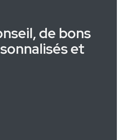
onseil, de bons
rsonnalisés et
!