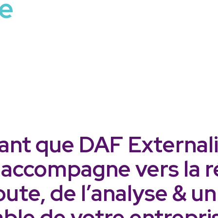
te
ant que DAF External
 accompagne vers la r
oute, de l’analyse & u
able de votre entrepri