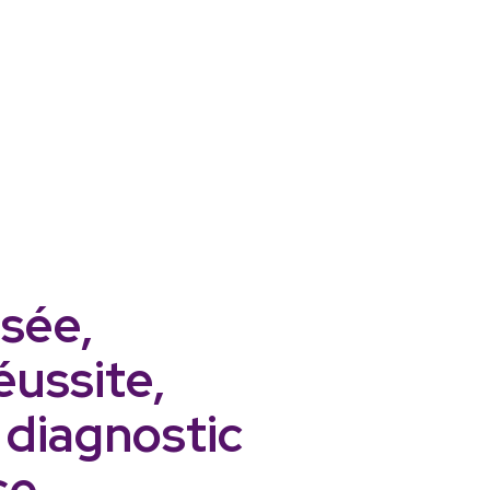
isée,
éussite,
n diagnostic
se.